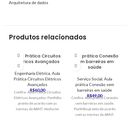
Arquitetura de dados
Produtos relacionados
Aula Prática Circuitos
Aula prática Conexão
Elétricos Avançados
sem barreiras em
saúde
Engenharia Elétrica
,
Aula
Prática Circuitos Elétricos
Serviço Social
,
Aula
E
Avançados
prática Conexão sem
R$
60,00
barreiras em saúde
Confira- Aula Prática Circuitos
R$
49,00
Elétricos Avançados. Portfólio
Confira- Aula prática Conexão
pronto de acordo com as
sem barreiras em saúde.
normas da ABNT. Venha ter
Portfólio pronto de acordo
seu conceito excelente
com as normas da ABNT.
Venha ter seu conceito
a
excelente
n