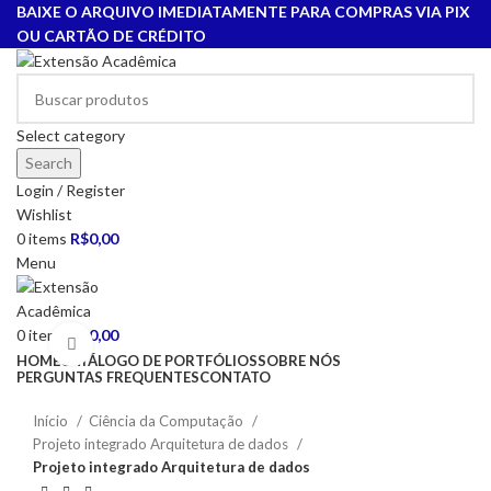
BAIXE O ARQUIVO IMEDIATAMENTE PARA COMPRAS VIA PIX
OU CARTÃO DE CRÉDITO
Select category
Search
Login / Register
Wishlist
0
items
R$
0,00
Menu
0
items
R$
0,00
Click to enlarge
HOME
CATÁLOGO DE PORTFÓLIOS
SOBRE NÓS
PERGUNTAS FREQUENTES
CONTATO
Início
Ciência da Computação
Projeto integrado Arquitetura de dados
Projeto integrado Arquitetura de dados