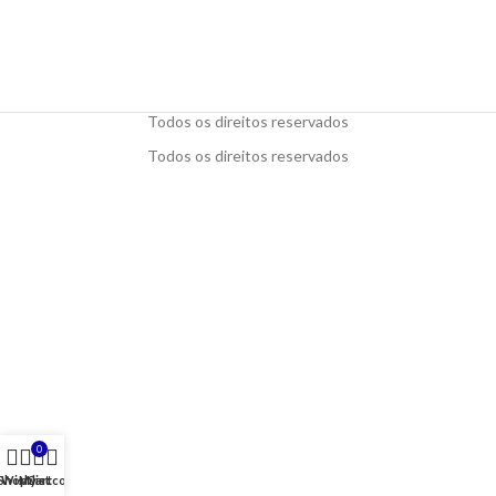
Todos os direitos reservados
Todos os direitos reservados
0
Shop
Wishlist
My account
Cart