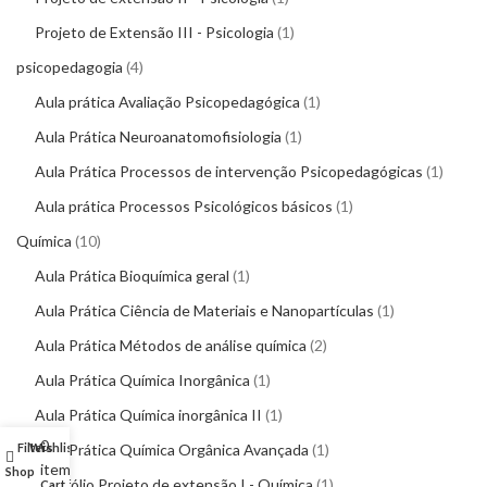
Projeto de Extensão III - Psicologia
1
psicopedagogia
4
Aula prática Avaliação Psicopedagógica
1
Aula Prática Neuroanatomofisiologia
1
Aula Prática Processos de intervenção Psicopedagógicas
1
Aula prática Processos Psicológicos básicos
1
Química
10
Aula Prática Bioquímica geral
1
Aula Prática Ciência de Materiais e Nanopartículas
1
Aula Prática Métodos de análise química
2
Aula Prática Química Inorgânica
1
Aula Prática Química inorgânica II
1
0
Filters
Wishlist
My account
Aula Prática Química Orgânica Avançada
1
items
Shop
Portfólio Projeto de extensão I - Química
1
Cart