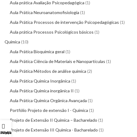
Aula prática Avaliação Psicopedagógica
1
Aula Prática Neuroanatomofisiologia
1
Aula Prática Processos de intervenção Psicopedagógicas
1
Aula prática Processos Psicológicos básicos
1
Química
10
Aula Prática Bioquímica geral
1
Aula Prática Ciência de Materiais e Nanopartículas
1
Aula Prática Métodos de análise química
2
Aula Prática Química Inorgânica
1
Aula Prática Química inorgânica II
1
Aula Prática Química Orgânica Avançada
1
Portfólio Projeto de extensão I - Química
1
Projeto de Extensão II Química – Bacharelado
1
Projeto de Extensão III Química - Bacharelado
1
Shop
Wishlist
Filters
My account
Cart