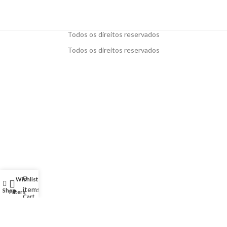
Todos os direitos reservados
Todos os direitos reservados
0
Wishlist
My account
items
Shop
Filters
Cart