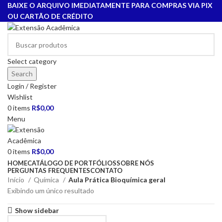
BAIXE O ARQUIVO IMEDIATAMENTE PARA COMPRAS VIA PIX
OU CARTÃO DE CRÉDITO
Select category
Search
Login / Register
Wishlist
0
items
R$
0,00
Menu
0
items
R$
0,00
HOME
CATÁLOGO DE PORTFÓLIOS
SOBRE NÓS
PERGUNTAS FREQUENTES
CONTATO
Início
Química
Aula Prática Bioquímica geral
Exibindo um único resultado
Show sidebar