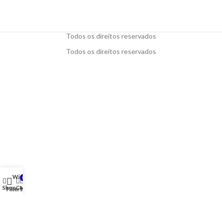
Todos os direitos reservados
Todos os direitos reservados
Wishlist
0
Shop
Cart
My account
Filters