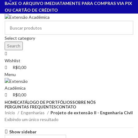
0
0
BAIXE O ARQUIVO IMEDIATAMENTE PARA COMPRAS VIA PIX
OU CARTÃO DE CRÉDITO
Select category
Search
Wishlist
R$
0,00
Menu
R$
0,00
HOME
CATÁLOGO DE PORTFÓLIOS
SOBRE NÓS
PERGUNTAS FREQUENTES
CONTATO
Início
Engenharias
Projeto de extensão II - Engenharia Civil
Exibindo um único resultado
Show sidebar