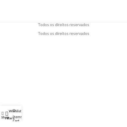
Todos os direitos reservados
Todos os direitos reservados
0
Wishlist
My account
items
Shop
Filters
Cart