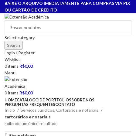
BAIXE O ARQUIVO IMEDIATAMENTE PARA COMPRAS VIA PIX
OU CARTÃO DE CRÉDITO
Select category
Search
Login / Register
Wishlist
0
items
R$
0,00
Menu
0
items
R$
0,00
HOME
CATÁLOGO DE PORTFÓLIOS
SOBRE NÓS
PERGUNTAS FREQUENTES
CONTATO
Início
Serviços Jurídicos, Cartorários e notariais
cartorários e notariais
Exibindo um único resultado
Show sidebar