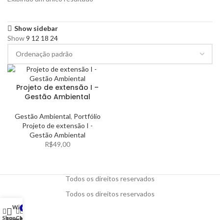
Show sidebar
Show
9
12
18
24
Projeto de extensão I –
Gestão Ambiental
Gestão Ambiental
,
Portfólio
Projeto de extensão I -
Gestão Ambiental
R$
49,00
Todos os direitos reservados
Todos os direitos reservados
Wishlist
0
Shop
Cart
My account
Filters