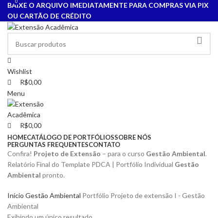
0
0
BAIXE O ARQUIVO IMEDIATAMENTE PARA COMPRAS VIA PIX
OU CARTÃO DE CRÉDITO
Wishlist
R$
0,00
Menu
R$
0,00
HOME
CATÁLOGO DE PORTFÓLIOS
SOBRE NÓS
PERGUNTAS FREQUENTES
CONTATO
Confira!
Projeto de Extensão
– para o curso
Gestão Ambiental
.
Relatório Final do Template PDCA | Portfólio Individual
Gestão
Ambiental
pronto.
Início
Gestão Ambiental
Portfólio Projeto de extensão I - Gestão
Ambiental
Exibindo um único resultado