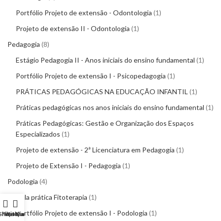
Portfólio Projeto de extensão - Odontologia
1
Projeto de extensão II - Odontologia
1
Pedagogia
8
Estágio Pedagogia II - Anos iniciais do ensino fundamental
1
Portfólio Projeto de extensão I - Psicopedagogia
1
PRÁTICAS PEDAGÓGICAS NA EDUCAÇÃO INFANTIL
1
Práticas pedagógicas nos anos iniciais do ensino fundamental
1
Práticas Pedagógicas: Gestão e Organização dos Espaços
Especializados
1
Projeto de extensão - 2ª Licenciatura em Pedagogia
1
Projeto de Extensão I - Pedagogia
1
Podologia
4
Aula prática Fitoterapia
1
Portfólio Projeto de extensão I - Podologia
1
Shop
Filters
Wishlist
My account
Cart