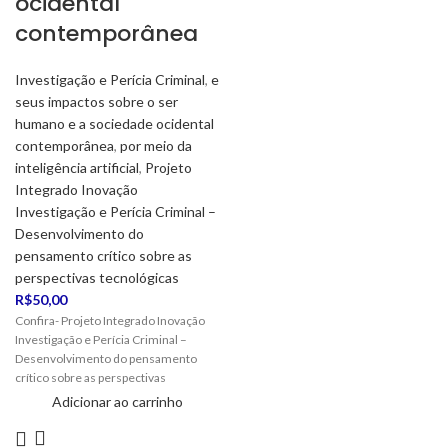
ocidental
contemporânea
Investigação e Perícia Criminal
,
e
seus impactos sobre o ser
humano e a sociedade ocidental
contemporânea
,
por meio da
inteligência artificial
,
Projeto
Integrado Inovação
Investigação e Perícia Criminal –
Desenvolvimento do
pensamento crítico sobre as
perspectivas tecnológicas
R$
50,00
Confira- Projeto Integrado Inovação
Investigação e Perícia Criminal –
Desenvolvimento do pensamento
crítico sobre as perspectivas
tecnológicas, por meio da inteligência
Adicionar ao carrinho
artificial, e seus impactos sobre o ser
humano e a sociedade ocidental