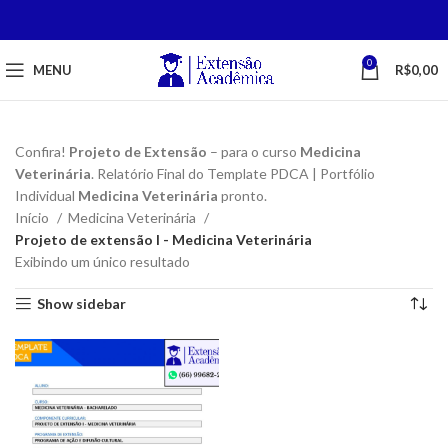
0
MENU
R$
0,00
Confira!
Projeto de Extensão
– para o curso
Medicina
Veterinária
. Relatório Final do Template PDCA | Portfólio
Individual
Medicina Veterinária
pronto.
Início
Medicina Veterinária
Projeto de extensão I - Medicina Veterinária
Exibindo um único resultado
Show sidebar