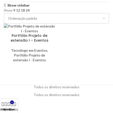
Show sidebar
Show
9
12
18
24
Portfólio Projeto de
extensão I – Eventos
Tecnólogo em Eventos
,
Portfólio Projeto de
extensão I - Eventos
Todos os direitos reservados
Todos os direitos reservados
0
Shop
Filters
Wishlist
My account
Cart