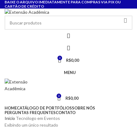
BAIXE O ARQUIVO IMEDIATAMENTE PARA COMPRAS VIA PIX OU
CARTÃO DE CRÉDITO
0
R$
0,00
MENU
0
R$
0,00
HOME
CATÁLOGO DE PORTFÓLIOS
SOBRE NÓS
PERGUNTAS FREQUENTES
CONTATO
Início
Tecnólogo em Eventos
Exibindo um único resultado