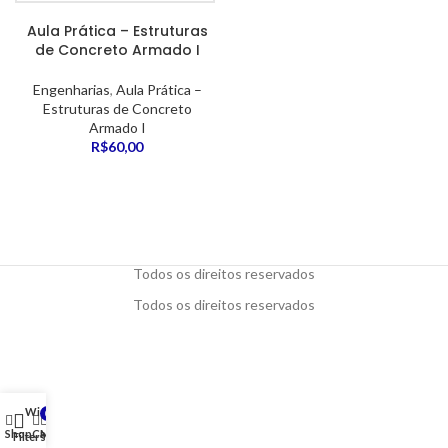
Aula Prática – Estruturas
de Concreto Armado I
Engenharias
,
Aula Prática –
Estruturas de Concreto
Armado I
R$
60,00
Todos os direitos reservados
Todos os direitos reservados
Wishlist
0
Shop
Cart
My account
Filters