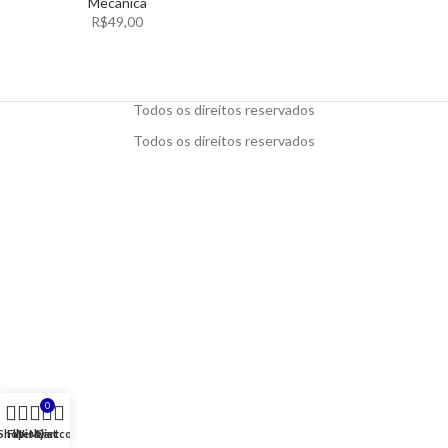
Mecânica
R$
49,00
Todos os direitos reservados
Todos os direitos reservados
0
Shop
Filters
Wishlist
My account
Cart