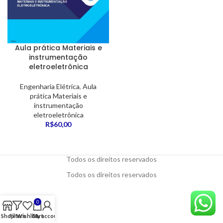
Aula prática Materiais e
instrumentação
eletroeletrônica
Engenharia Elétrica
,
Aula
prática Materiais e
instrumentação
eletroeletrônica
R$
60,00
Todos os direitos reservados
Todos os direitos reservados
0
Shop
Filters
Wishlist
Cart
My account