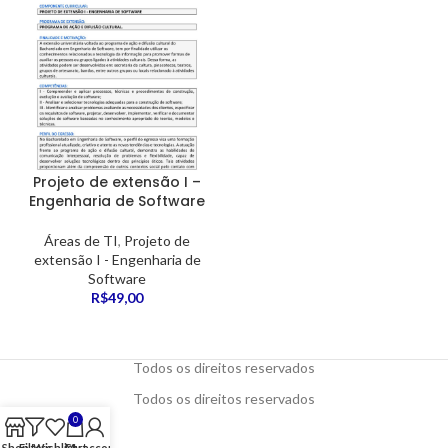
Projeto de extensão I –
Engenharia de Software
Áreas de TI
,
Projeto de
extensão I - Engenharia de
Software
R$
49,00
Todos os direitos reservados
Todos os direitos reservados
0
Shop
Filters
Wishlist
Cart
My account