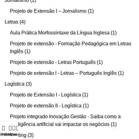
Jornalismo
1
Projeto de Extensão I – Jornalismo
1
Letras
4
Aula Prática Morfossintaxe da Língua Inglesa
1
Projeto de extensão - Formação Pedagógica em Letras
Inglês
1
Projeto de extensão - Letras Português
1
Projeto de extensão I - Letras – Português Inglês
1
Logística
3
Projeto de Extensão I - Logística
1
Projeto de extensão II - Logística
1
Projeto integrado Inovação Gestão - Saiba como a
inteligência artificial vai impactar os negócios
1
0
Shop
Filters
Wishlist
Marketing
My account
Cart
3