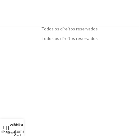
Todos os direitos reservados
Todos os direitos reservados
0
Wishlist
My account
items
Shop
Filters
Cart