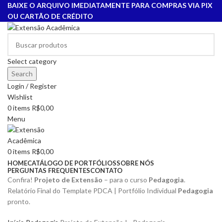
BAIXE O ARQUIVO IMEDIATAMENTE PARA COMPRAS VIA PIX
OU CARTÃO DE CRÉDITO
Select category
Search
Login / Register
Wishlist
0
items
R$
0,00
Menu
0
items
R$
0,00
HOME
CATÁLOGO DE PORTFÓLIOS
SOBRE NÓS
PERGUNTAS FREQUENTES
CONTATO
Confira!
Projeto de Extensão
– para o curso
Pedagogia
.
Relatório Final do Template PDCA | Portfólio Individual
Pedagogia
pronto.