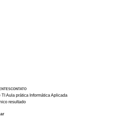
A PIX OU CARTÃO DE CRÉDITO
ENTES
CONTATO
 TI
Aula prática Informática Aplicada
nico resultado
ar