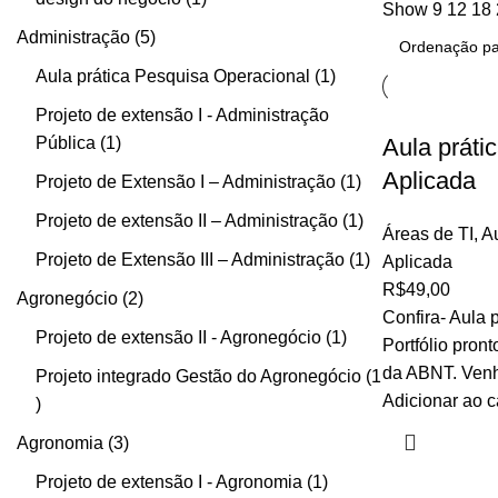
Show
9
12
18
Administração
5
Aula prática Pesquisa Operacional
1
Projeto de extensão I - Administração
Pública
1
Aula prátic
Aplicada
Projeto de Extensão I – Administração
1
Projeto de extensão II – Administração
1
Áreas de TI
,
Au
Projeto de Extensão III – Administração
1
Aplicada
R$
49,00
Agronegócio
2
Confira- Aula p
Projeto de extensão II - Agronegócio
1
Portfólio pron
da ABNT. Venha
Projeto integrado Gestão do Agronegócio
1
Adicionar ao c
Agronomia
3
Projeto de extensão I - Agronomia
1