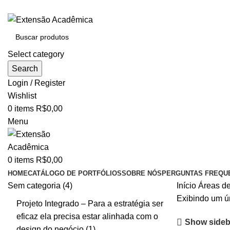
BAIXE O ARQUIVO IMEDIATAMENTE PARA COMPRAS VI
Select category
Search
Login / Register
Wishlist
0
items
R$
0,00
Menu
0
items
R$
0,00
HOME
CATÁLOGO DE PORTFÓLIOS
SOBRE NÓS
PERGUNTAS FREQU
Sem categoria
4
Início
Áreas de
Exibindo um ú
Projeto Integrado – Para a estratégia ser
eficaz ela precisa estar alinhada com o
Show sideb
design do negócio
1