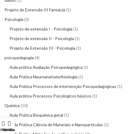
dados
1
Projeto de Extensão III Farmácia
1
Psicologia
3
Projeto de extensão I - Psicologia
1
Projeto de extensão II - Psicologia
1
Projeto de Extensão III - Psicologia
1
psicopedagogia
4
Aula prática Avaliação Psicopedagógica
1
Aula Prática Neuroanatomofisiologia
1
Aula Prática Processos de intervenção Psicopedagógicas
1
Aula prática Processos Psicológicos básicos
1
Química
10
Aula Prática Bioquímica geral
1
Aula Prática Ciência de Materiais e Nanopartículas
1
Shop
Filters
Wishlist
My account
Cart