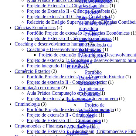
Aula Prática Práticas Contábeis fundamentos
1
desenvolvimento
1
produto
Projeto de Extensão I - Ciências Contábeis
1
de sistemas
produto
1
Projeto de Extensão II - Ciências Contábeis
1
Projeto
1
produto
Projeto de extensão III Ciências Contábeis
1
Integrado – Ideia
produto
Relatório de Estágio Supervisionado - Ciências Contábei
de uma aplicação
2
Ciências Econômicas
2
inovadora
produtos
Portfólio Projeto de extensão I - Ciências Econômicas
1
Projeto
1
Projeto de Extensão II Ciências Econômicas
1
Integrado Gestão
3
produto
Coaching e desenvolvimento humano
3
da Tecnologia da
produtos
1
Coaching e Desenvolvimento Humano
1
Informação –
produto
Projeto de extensão II Coaching e Desenvolvime
AeroLogistics
Projeto de extensão I - Coaching e desenvolvimento hu
Arquitetura e
1
Projeto integrado II Inovação
1
Urbanismo
2
produto
Comércio Exterior
2
Portfólio
produtos
1
Portfólio Projeto de extensão I - Comércio Exterior
1
Projeto de
1
pro
Projeto de extensão II - Comércio exterior
1
extensão I –
2
produto
Computação em nuvem
2
Arquitetura e
produtos
1
Aula Prática Computação em Nuvem
1
Urbanismo
produto
1
Projeto de extensão II - Computação em nuvem
1
Artes Visuais
3
produt
Criminologia
3
Projeto de
produtos
1
Portfólio Projeto de extensão I - Criminologia
1
extensão I Artes
1
produto
Projeto de extensão II - Criminologia
1
Visuais
produto
1
Projeto de Extensão III – Criminologia
1
licenciatura
1
produto
Criptomoedas e Finanças na era digital
1
Atividade prática
produto
Projeto de Extensão I – Blockchain, Criptomoedas e Fina
Paisagismo