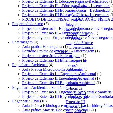
pr
Projeto de Extensão II Educação Física – Bacharelado
1
Cibersegurança
Projeto de Extensão II – Educação Física - Licenciatura
Projeto de
Projeto de Extensão III Educação Física – Bacharelado
extensão II –
Projeto de Extensão III Educação Física – Licenciatura
Cibersegurança
PROJETO DE EXTENSÃO – EDUCAÇÃO FÍSICA 2
Projeto
3
Empreendedorismo
3
Integrado
produtos
Projeto de extensão I - Empreendedorismo e novos negó
Inovação
1
Projeto de Extensão II – Empreendedorismo
1
Cibersegurança
produto
Projeto integrado - Empreendedorismo e Novos negócio
Projeto
4
Enfermagem
4
integrado Síntese
produtos
1
Aula prática Homeopatia
1
– Cibersegurança
produto
1
Portfólio Projeto de extensão I - Enfermagem
1
Ciência da
1
produto
Projeto de extensão II - Enfermagem
1
Computação
1
produto
Projeto de Extensão III Enfermagem
1
Projeto de
4
produto
Engenharia Ambiental
4
extensão I
produtos
1
Aula Prática Microbiologia Ambiental
1
Ciência da
produto
1
Projeto de Extensão I – Engenharia Ambiental
1
computação
1
produto
Projeto de Extensão II Engenharia Ambiental
1
Projeto de
produto
1
Projeto de Extensão III Engenharia Ambiental
1
extensão II –
2
produto
Engenharia Ambiental e Sanitária
2
Ciência da
produtos
Projeto de Extensão II Engenharia Ambiental e Sanitária
Computação
Projeto de Extensão III Engenharia Ambiental e Sanitária
Projeto de
10
Engenharia Civil
10
Extensão III
produtos
Aula Prática Hidrologia e manejo de bacias hidrográficas
Ciência da
1
Aula prática Materiais de construção civil I
1
Computação