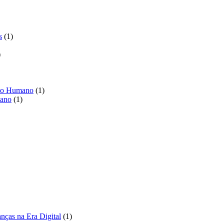
1
s
1
produto
1
produto
1
nto Humano
1
1
produto
mano
1
produto
duto
o
1
nças na Era Digital
1