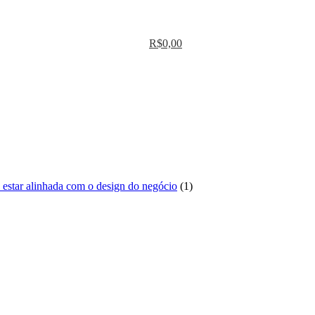
R$
0,00
1
sa estar alinhada com o design do negócio
1
produto