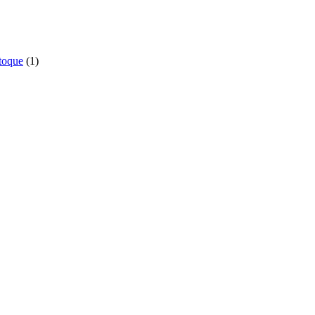
1
toque
1
produto
o