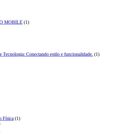
produto
duto
1
TO MOBILE
1
produto
to
1
Tecnologia: Conectando estilo e funcionalidade.
1
produto
to
1
 Física
1
1
produto
produto