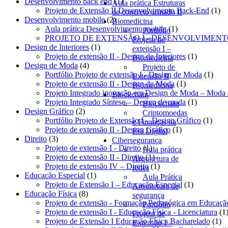
1
Desenvolvimento back end
1
Aula prática Estruturas
produto
1
Projeto de Extensão II Desenvolvimento Back-End
1
de concreto armado II
2
pro
Desenvolvimento mobile
2
Biomedicina
produtos
1
Aula prática Desenvolvimento mobile
1
Portfólio
produto
PROJETO DE EXTENSÃO I - DESENVOLVIMEN
Projeto de
1
Design de Interiores
1
extensão I –
produto
1
Projeto de extensão II - Design de Interiores
1
Biomedicina
4
produto
Design de Moda
4
Projeto de
produtos
1
Portfólio Projeto de extensão I - Design de Moda
1
Extensão II
1
produ
Projeto de extensão II - Design de Moda
1
Biomedicina
produto
Projeto Integrado inovação em Design de Moda – Moda e 
Blockchain
1
Projeto Integrado Síntese – Design de moda
1
Blockchain
2
produto
Design Gráfico
2
Criptomoedas
produtos
1
Portfólio Projeto de Extensão I – Design Gráfico
1
e Finanças na
1
produ
Projeto de extensão II - Design Gráfico
1
Era Digital
3
produto
Direito
3
Cibersegurança
produtos
1
Projeto de extensão I - Direito
1
Aula prática
produto
1
Projeto de extensão II - Direito
1
Arquitetura de
produto
1
Projeto de extensão IV – Direito
1
redes
1
produto
Educação Especial
1
Aula Prática
produto
1
Projeto de Extensão I – Educação Especial
1
Arquitetura de
8
produto
Educação Física
8
segurança
produtos
Projeto de extensão - Formação Pedagógica em Educação
Portfólio
Projeto de extensão I - Educação Física - Licenciatura
1
Projeto de
1
Projeto de Extensão I Educação Física Bacharelado
1
Extensão I –