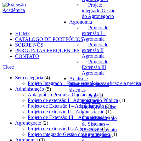
Projeto
integrado Gestão
do Agronegócio
Agronomia
Projeto de
extensão I –
HOME
Agronomia
CATÁLOGO DE PORTFÓLIOS
Projeto de
SOBRE NÓS
extensão II
PERGUNTAS FREQUENTES
Agronomia
CONTATO
Projeto de
Close
Extensão III
Agronomia
4
Sem categoria
4
Análise e
produtos
Projeto Integrado – Para a estratégia ser eficaz ela preci
desenvolvimento de
5
Administração
5
sistemas
produtos
1
Aula prática Pesquisa Operacional
1
Projeto
produto
1
Projeto de extensão I - Administração Pública
1
integrado
1
produto
Projeto de Extensão I – Administração
1
Inovação Análise
produto
1
Projeto de extensão II – Administração
1
e
produto
1
Projeto de Extensão III – Administração
1
Desenvolvimento
2
produto
Agronegócio
2
de Sistemas –
produtos
1
Projeto de extensão II - Agronegócio
1
Desenvolvimento
produto
1
Projeto integrado Gestão do Agronegócio
1
de um Sistema
3
produto
Agronomia
3
de