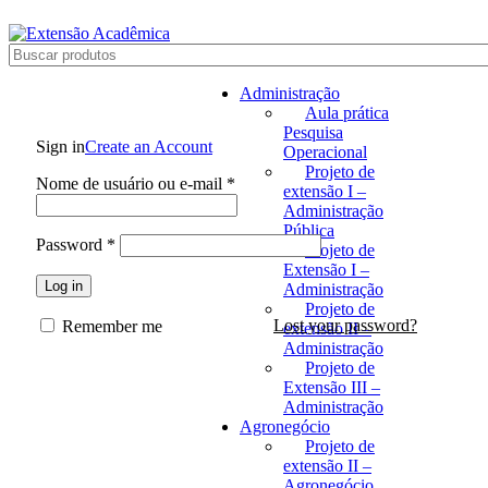
BAIXE O ARQUIVO IMEDIATAMENTE PARA COMPRAS VIA PIX OU CARTÃ
Administração
Aula prática
Pesquisa
Sign in
Create an Account
Operacional
Projeto de
Nome de usuário ou e-mail
*
extensão I –
Administração
Pública
Password
*
Projeto de
Extensão I –
Log in
Administração
Projeto de
Lost your password?
Remember me
extensão II –
Administração
Projeto de
Extensão III –
Administração
Agronegócio
Projeto de
extensão II –
Agronegócio