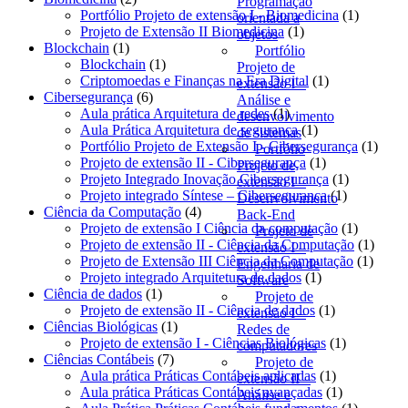
Programação
produtos
1
Portfólio Projeto de extensão I - Biomedicina
1
orientada a
1
produto
Projeto de Extensão II Biomedicina
1
objetos
1
produto
Blockchain
1
Portfólio
produto
1
Blockchain
1
Projeto de
produto
1
Criptomoedas e Finanças na Era Digital
1
extensão I –
6
produto
Cibersegurança
6
Análise e
produtos
1
Aula prática Arquitetura de redes
1
desenvolvimento
produto
1
Aula Prática Arquitetura de segurança
1
de sistemas
produto
1
Portfólio Projeto de Extensão I - Cibersegurança
1
Portfólio
1
produ
Projeto de extensão II - Cibersegurança
1
Projeto de
produto
1
Projeto Integrado Inovação Cibersegurança
1
extensão I –
1
produto
Projeto integrado Síntese – Cibersegurança
1
Desenvolvimento
4
produto
Ciência da Computação
4
Back-End
produtos
1
Projeto de extensão I Ciência da computação
1
Projeto de
produto
1
Projeto de extensão II - Ciência da Computação
1
extensão I –
1
produt
Projeto de Extensão III Ciência da Computação
1
Engenharia de
1
produt
Projeto integrado Arquitetura de dados
1
Software
1
produto
Ciência de dados
1
Projeto de
produto
1
Projeto de extensão II - Ciência de dados
1
extensão I –
1
produto
Ciências Biológicas
1
Redes de
produto
1
Projeto de extensão I - Ciências Biológicas
1
computadores
7
produto
Ciências Contábeis
7
Projeto de
produtos
1
Aula prática Práticas Contábeis aplicadas
1
extensão II –
produto
1
Aula prática Práticas Contábeis avançadas
1
Análise e
produto
1