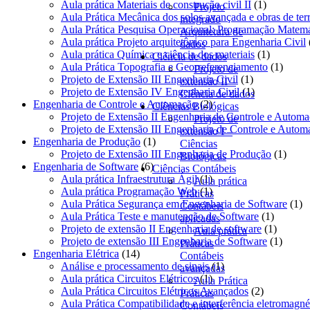
produto
1
Aula prática Materiais de construção civil II
1
Projeto
produto
Aula Prática Mecânica dos solos avançada e obras de ter
integrado
Aula Prática Pesquisa Operacional: Programação Matemá
Arquitetura de
Aula prática Projeto arquitetônico para Engenharia Civil
dados
1
Aula prática Química e ciência dos materiais
1
Ciência de dados
produto
1
Aula Prática Topografia e Georreferenciamento
1
Projeto de
1
produt
Projeto de Extensão III Engenharia Civil
1
extensão II –
produto
1
Projeto de Extensão IV Engenharia Civil
1
Ciência de dados
2
produto
Engenharia de Controle e Automação
2
Ciências Biológicas
produtos
Projeto de Extensão II Engenharia de Controle e Autom
Projeto de
Projeto de Extensão III Engenharia de Controle e Autom
extensão I –
1
Engenharia de Produção
1
Ciências
produto
1
Projeto de Extensão III Engenharia de Produção
1
Biológicas
6
produ
Engenharia de Software
6
Ciências Contábeis
produtos
1
Aula prática Infraestrutura Ágil
1
Aula prática
produto
1
Aula prática Programação Web
1
Práticas
produto
1
Aula Prática Segurança em Engenharia de Software
1
Contábeis
1
pr
Aula Prática Teste e manutenção de Software
1
aplicadas
produto
1
Projeto de extensão II Engenharia de software
1
Aula prática
produto
1
Projeto de extensão III Engenharia de Software
1
Práticas
14
produt
Engenharia Elétrica
14
Contábeis
produtos
1
Análise e processamento de sinais
1
avançadas
1
produto
Aula prática Circuitos Elétricos
1
Aula Prática
produto
2
Aula Prática Circuitos Elétricos Avançados
2
Práticas
produtos
Aula Prática Compatibilidade e interferência eletromagné
Contábeis