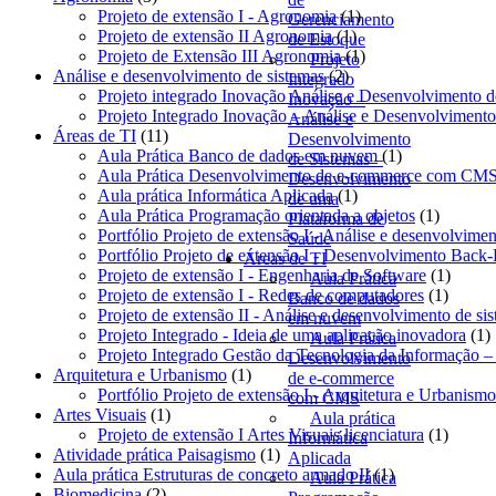
produtos
1
Projeto de extensão I - Agronomia
1
Gerenciamento
1
produto
Projeto de extensão II Agronomia
1
de Estoque
produto
1
Projeto de Extensão III Agronomia
1
Projeto
2
produto
Análise e desenvolvimento de sistemas
2
Integrado
produtos
Projeto integrado Inovação Análise e Desenvolvimento 
Inovação –
Projeto Integrado Inovação – Análise e Desenvolviment
Análise e
11
Áreas de TI
11
Desenvolvimento
produtos
1
Aula Prática Banco de dados em nuvem
1
de Sistemas –
produto
Aula Prática Desenvolvimento de e-commerce com CM
Desenvolvimento
1
Aula prática Informática Aplicada
1
de uma
produto
1
Aula Prática Programação orientada a objetos
1
Plataforma de
produto
Portfólio Projeto de extensão I - Análise e desenvolvimen
Saúde
Portfólio Projeto de extensão I - Desenvolvimento Back
Áreas de TI
1
Projeto de extensão I - Engenharia de Software
1
Aula Prática
1
produt
Projeto de extensão I - Redes de computadores
1
Banco de dados
produto
Projeto de extensão II - Análise e desenvolvimento de si
em nuvem
1
Projeto Integrado - Ideia de uma aplicação inovadora
1
Aula Prática
p
Projeto Integrado Gestão da Tecnologia da Informação –
Desenvolvimento
1
Arquitetura e Urbanismo
1
de e-commerce
produto
Portfólio Projeto de extensão I - Arquitetura e Urbanismo
com CMS
1
Artes Visuais
1
Aula prática
produto
1
Projeto de extensão I Artes Visuais licenciatura
1
Informática
1
produto
Atividade prática Paisagismo
1
Aplicada
produto
1
Aula prática Estruturas de concreto armado II
1
Aula Prática
2
produto
Biomedicina
2