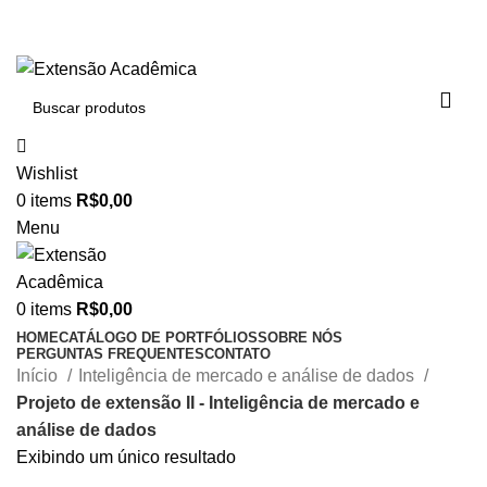
BAIXE O ARQUIVO IMEDIATAMENTE PARA COMPRAS
VIA PIX OU CARTÃO DE CRÉDITO
Wishlist
0
items
R$
0,00
Menu
0
items
R$
0,00
HOME
CATÁLOGO DE PORTFÓLIOS
SOBRE NÓS
PERGUNTAS FREQUENTES
CONTATO
Início
Inteligência de mercado e análise de dados
Projeto de extensão II - Inteligência de mercado e
análise de dados
Exibindo um único resultado