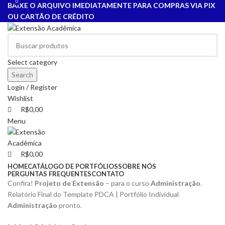
0
0
BAIXE O ARQUIVO IMEDIATAMENTE PARA COMPRAS VIA PIX
OU CARTÃO DE CRÉDITO
Select category
Search
Login / Register
Wishlist
R$
0,00
Menu
R$
0,00
HOME
CATÁLOGO DE PORTFÓLIOS
SOBRE NÓS
PERGUNTAS FREQUENTES
CONTATO
Confira!
Projeto de Extensão
– para o curso
Administração
.
Relatório Final do Template PDCA | Portfólio Individual
Administração
pronto.