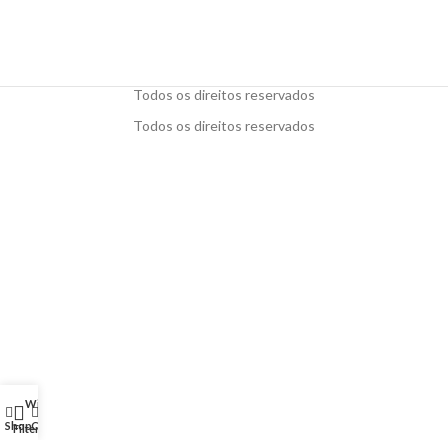
Todos os direitos reservados
Todos os direitos reservados
Wishlist
My account
0
Shop
Cart
Filters