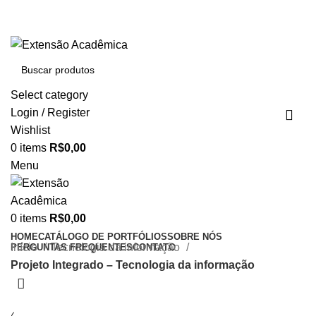
BAIXE O ARQUIVO IMEDIATAMENTE PARA COMPRAS
VIA PIX OU CARTÃO DE CRÉDITO
Select category
Login / Register
Wishlist
0
items
R$
0,00
Menu
0
items
R$
0,00
HOME
CATÁLOGO DE PORTFÓLIOS
SOBRE NÓS
Início
Tecnologia da informação
PERGUNTAS FREQUENTES
CONTATO
Projeto Integrado – Tecnologia da informação