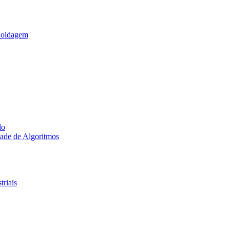
Soldagem
do
ade de Algoritmos
triais