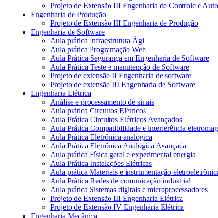
Projeto de Extensão III Engenharia de Controle e Au
Engenharia de Produção
Projeto de Extensão III Engenharia de Produção
Engenharia de Software
Aula prática Infraestrutura Ágil
Aula prática Programação Web
Aula Prática Segurança em Engenharia de Software
Aula Prática Teste e manutenção de Software
Projeto de extensão II Engenharia de software
Projeto de extensão III Engenharia de Software
Engenharia Elétrica
Análise e processamento de sinais
Aula prática Circuitos Elétricos
Aula Prática Circuitos Elétricos Avançados
Aula Prática Compatibilidade e interferência eletromag
Aula Prática Eletrônica analógica
Aula Prática Eletrônica Analógica Avançada
Aula prática Física geral e experimental energia
Aula Prática Instalações Elétricas
Aula prática Materiais e instrumentação eletroeletrônic
Aula Prática Redes de comunicação industrial
Aula prática Sistemas digitais e microprocessadores
Projeto de Extensão III Engenharia Elétrica
Projeto de Extensão IV Engenharia Elétrica
Engenharia Mecânica