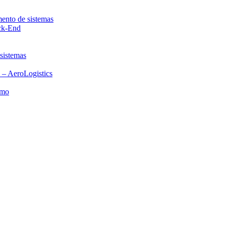
mento de sistemas
ack-End
 sistemas
 – AeroLogistics
smo