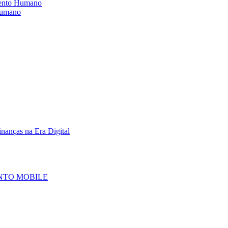
mento Humano
 humano
inanças na Era Digital
NTO MOBILE