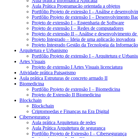
Aula prática Informática Aplicada
Aula Prática Programação orientada a objetos
Portfólio Projeto de extensão I – Análise e desenvolvi
Portfólio Projeto de extensão I – Desenvolvimento B
Projeto de extensão I – Engenharia de Software
Projeto de extensão I – Redes de computadores
Projeto de extensão II – Análise e desenvolvimento de
Projeto Integrado – Ideia de uma aplicação inovadora
Projeto Integrado Gestão da Tecnologia da Informação
Arquitetura e Urbanismo
Portfólio Projeto de extensão I – Arquitetura e Urbani
Artes Visuais
Projeto de extensão I Artes Visuais licenciatura
Atividade prática Paisagismo
Aula prática Estruturas de concreto armado II
Biomedicina
Portfólio Projeto de extensão I – Biomedicina
Projeto de Extensão II Biomedicina
Blockchain
Blockchain
Criptomoedas e Finanças na Era Digital
Cibersegurança
Aula prática Arquitetura de redes
Aula Prática Arquitetura de segurança
Portfólio Projeto de Extensão I – Cibersegurança