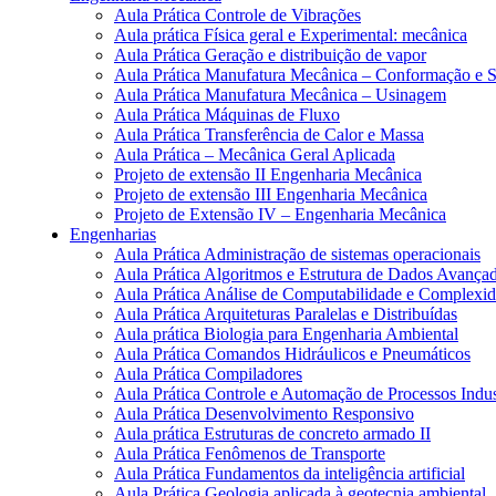
Aula Prática Controle de Vibrações
Aula prática Física geral e Experimental: mecânica
Aula Prática Geração e distribuição de vapor
Aula Prática Manufatura Mecânica – Conformação e 
Aula Prática Manufatura Mecânica – Usinagem
Aula Prática Máquinas de Fluxo
Aula Prática Transferência de Calor e Massa
Aula Prática – Mecânica Geral Aplicada
Projeto de extensão II Engenharia Mecânica
Projeto de extensão III Engenharia Mecânica
Projeto de Extensão IV – Engenharia Mecânica
Engenharias
Aula Prática Administração de sistemas operacionais
Aula Prática Algoritmos e Estrutura de Dados Avança
Aula Prática Análise de Computabilidade e Complexid
Aula Prática Arquiteturas Paralelas e Distribuídas
Aula prática Biologia para Engenharia Ambiental
Aula Prática Comandos Hidráulicos e Pneumáticos
Aula Prática Compiladores
Aula Prática Controle e Automação de Processos Indus
Aula Prática Desenvolvimento Responsivo
Aula prática Estruturas de concreto armado II
Aula Prática Fenômenos de Transporte
Aula Prática Fundamentos da inteligência artificial
Aula Prática Geologia aplicada à geotecnia ambiental