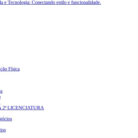
 e Tecnologia: Conectando estilo e funcionalidade.
ção Física
ra
o
a
 2ª LICENCIATURA
gócios
ios