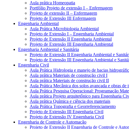
Aula prática Homeopatia
Portfólio Projeto de extensão I – Enfermagem
Projeto de extensão II – Enfermagem
Projeto de Extensão III Enfermagem
Engenharia Ambiental
Aula Prática Microbiologia Ambiental
Projeto de Extensão I – Engenharia Ambiental
Projeto de Extensão II Engenharia Ambiental
Projeto de Extensão III Engenharia Ambiental
Engenharia Ambiental e Sanitária
Projeto de Extensão II Engenharia Ambiental e Sanitár
Projeto de Extensão III Engenharia Ambiental e Sanitá
Engenharia Civil
Aula Prática Hidrologia e manejo de bacias hidrográfi
Aula prática Materiais de construção civil I
Aula prática Materiais de construção civil II
Aula Prática Mecânica dos solos avançada e obras de t
Aula Prática Pesquisa Operacional: Programação Mat
Aula prática Projeto arquitetônico para Engenharia Civ
Aula prática Química e ciência dos materiais
Aula Prática Topografia e Georreferenciamento
Projeto de Extensão III Engenharia Civil
Projeto de Extensão IV Engenharia Civil
Engenharia de Controle e Automação
Projeto de Extensão II Engenharia de Controle e Aut