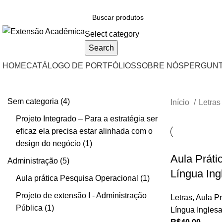
BAIXE O ARQUIVO IMEDIATAMENTE PARA COMPRAS VIA PIX OU CARTÃO 
Select category
Search
HOME
CATÁLOGO DE PORTFÓLIOS
SOBRE NÓS
PERGUNT
Sem categoria
4
Início
Letra
Projeto Integrado – Para a estratégia ser
eficaz ela precisa estar alinhada com o
design do negócio
1
Aula Práti
Administração
5
Língua Ing
Aula prática Pesquisa Operacional
1
Projeto de extensão I - Administração
Letras
,
Aula Pr
Pública
1
Língua Ingles