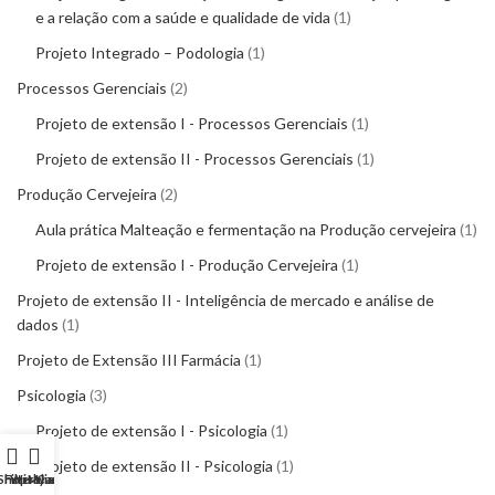
e a relação com a saúde e qualidade de vida
1
Projeto Integrado – Podologia
1
Processos Gerenciais
2
Projeto de extensão I - Processos Gerenciais
1
Projeto de extensão II - Processos Gerenciais
1
Produção Cervejeira
2
Aula prática Malteação e fermentação na Produção cervejeira
1
Projeto de extensão I - Produção Cervejeira
1
Projeto de extensão II - Inteligência de mercado e análise de
dados
1
Projeto de Extensão III Farmácia
1
Psicologia
3
Projeto de extensão I - Psicologia
1
Projeto de extensão II - Psicologia
1
Shop
Filters
Wishlist
My account
Cart