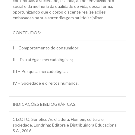
contextuais à sociedade, e, ainda, ao desenvolvimento
social e da melhoria da qualidade de vida, dessa forma,
oportunizando que o corpo discente realize ações
embasadas na sua aprendizagem multidisciplinar.
CONTEÚDOS:
I – Comportamento do consumidor;
II – Estratégias mercadológicas;
III – Pesquisa mercadológica;
IV – Sociedade e direitos humanos.
INDICAÇÕES BIBLIOGRÁFICAS:
CIZOTO, Sonelise Auxiliadora. Homem, cultura e
sociedade. Londrina: Editora e Distribuidora Educacional
S.A., 2016.