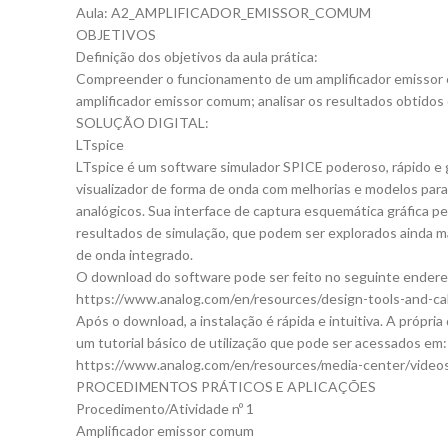
Aula: A2_AMPLIFICADOR_EMISSOR_COMUM
OBJETIVOS
Definição dos objetivos da aula prática:
Compreender o funcionamento de um amplificador emissor 
amplificador emissor comum; analisar os resultados obtidos 
SOLUÇÃO DIGITAL:
LTspice
LTspice é um software simulador SPICE poderoso, rápido e 
visualizador de forma de onda com melhorias e modelos para 
analógicos. Sua interface de captura esquemática gráfica p
resultados de simulação, que podem ser explorados ainda ma
de onda integrado.
O download do software pode ser feito no seguinte endere
https://www.analog.com/en/resources/design-tools-and-calc
Após o download, a instalação é rápida e intuitiva. A própr
um tutorial básico de utilização que pode ser acessados em:
https://www.analog.com/en/resources/media-center/videos/s
PROCEDIMENTOS PRÁTICOS E APLICAÇÕES
Procedimento/Atividade nº 1
Amplificador emissor comum