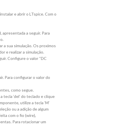
instalar e abrir o LTspice. Com o
al, apresentada a seguir. Para
o.
zar a sua simulação. Os proximos
r e realizar a simulação.
guir. Configure o valor “DC
ir. Para configurar o valor do
nentes, como segue.
tecla ‘del’ do teclado e clique
onente, utilize a tecla ‘M’
eleção ou a adição de algum
ita com o fio (wire),
amentas. Para rotacionar um