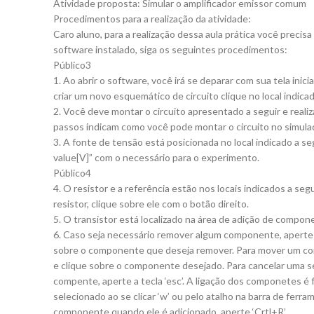
Atividade proposta: Simular o amplificador emissor comum
Procedimentos para a realização da atividade:
Caro aluno, para a realização dessa aula prática você precisa 
software instalado, siga os seguintes procedimentos:
Público3
1. Ao abrir o software, você irá se deparar com sua tela inici
criar um novo esquemático de circuito clique no local indicad
2. Você deve montar o circuito apresentado a seguir e reali
passos indicam como você pode montar o circuito no simulado
3. A fonte de tensão está posicionada no local indicado a se
value[V]” com o necessário para o experimento.
Público4
4. O resistor e a referência estão nos locais indicados a segu
resistor, clique sobre ele com o botão direito.
5. O transistor está localizado na área de adição de compo
6. Caso seja necessário remover algum componente, aperte a 
sobre o componente que deseja remover. Para mover um comp
e clique sobre o componente desejado. Para cancelar uma s
compente, aperte a tecla ‘esc’. A ligação dos componetes é fe
selecionado ao se clicar ‘w’ ou pelo atalho na barra de ferr
componente quando ele é adicionado, aperte ‘Crtl+R’.