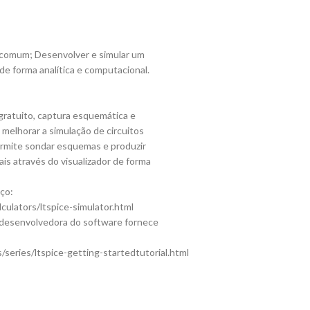
comum; Desenvolver e simular um
de forma analítica e computacional.
gratuito, captura esquemática e
melhorar a simulação de circuitos
ermite sondar esquemas e produzir
is através do visualizador de forma
ço:
ulators/ltspice-simulator.html
ia desenvolvedora do software fornece
eries/ltspice-getting-startedtutorial.html