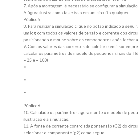
7. Após a montagem, é necessário se configurar a simulaçã
A figura ilustra como fazer isso em um circuito qualquer.
Público5
8. Para realizar a simulação clique no botão indicado a segui
um log com todos os valores de tensão e corrente dos circu
posicionando o mouse sobre os componentes após fechar a j
9. Com os valores das correntes de coletor e emissor empr
calcular os parametros do modelo de pequenos sinais do TBJ
= 25 e = 100)
=
=
=
Público6
10. Calculado os parâmetros agora monte o modelo de pequ
ilustração e a simulação.
11. A fonte de corrente controlada por tensão (G2) do circu
selecionar o componente ‘g2’, como segue.