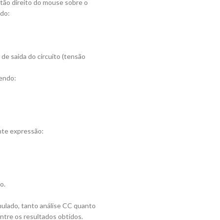
otão direito do mouse sobre o
ado:
 de saida do circuito (tensão
sendo:
nte expressão:
o.
mulado, tanto análise CC quanto
ntre os resultados obtidos.