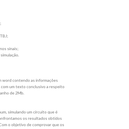
;
 TBJ;
nos sinais;
 simulação.
 em word contendo as informações
o com um texto conclusivo a respeito
manho de 2Mb.
um, simulando um circuito que é
 Confrontamos os resultados obtidos
 Com o objetivo de comprovar que os