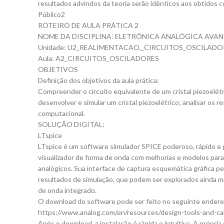
resultados advindos da teoria serão idênticos aos obtidos
Público2
ROTEIRO DE AULA PRÁTICA 2
NOME DA DISCIPLINA: ELETRÔNICA ANALÓGICA AVA
Unidade: U2_REALIMENTACAO,_CIRCUITOS_OSCILAD
Aula: A2_CIRCUITOS_OSCILADORES
OBJETIVOS
Definição dos objetivos da aula prática:
Compreender o circuito equivalente de um cristal piezoelétr
desenvolver e simular um cristal piezoelétrico; analisar os r
computacional.
SOLUÇÃO DIGITAL:
LTspice
LTspice é um software simulador SPICE poderoso, rápido e 
visualizador de forma de onda com melhorias e modelos para 
analógicos. Sua interface de captura esquemática gráfica p
resultados de simulação, que podem ser explorados ainda ma
de onda integrado.
O download do software pode ser feito no seguinte endere
https://www.analog.com/en/resources/design-tools-and-calc
Após o download, a instalação é rápida e intuitiva. A própr