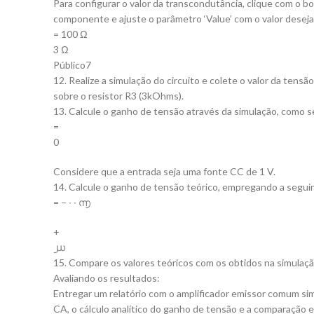
Para configurar o valor da transcondutância, clique com o b
componente e ajuste o parâmetro ‘Value’ com o valor desej
= 100 Ω
3 Ω
Público7
12. Realize a simulação do circuito e colete o valor da tensão
sobre o resistor R3 (3kOhms).
13. Calcule o ganho de tensão através da simulação, como 
=
0
Considere que a entrada seja uma fonte CC de 1 V.
14. Calcule o ganho de tensão teórico, empregando a segui
= − ∙ ∙ ൬
+
൰
15. Compare os valores teóricos com os obtidos na simulaçã
Avaliando os resultados:
Entregar um relatório com o amplificador emissor comum si
CA, o cálculo analítico do ganho de tensão e a comparação e