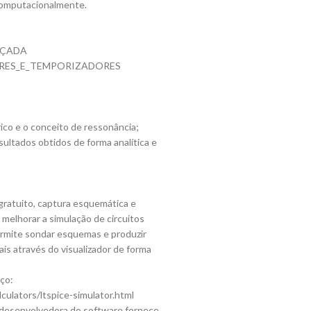
 computacionalmente.
NÇADA
ORES_E_TEMPORIZADORES
ico e o conceito de ressonância;
esultados obtidos de forma analítica e
gratuito, captura esquemática e
melhorar a simulação de circuitos
ermite sondar esquemas e produzir
is através do visualizador de forma
ço:
ulators/ltspice-simulator.html
ia desenvolvedora do software fornece