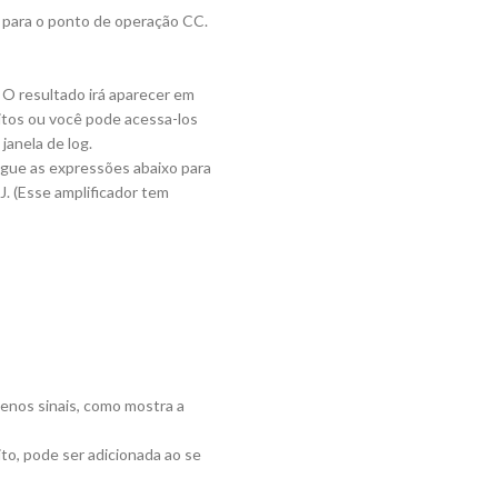
o para o ponto de operação CC.
r. O resultado irá aparecer em
itos ou você pode acessa-los
anela de log.
egue as expressões abaixo para
. (Esse amplificador tem
enos sinais, como mostra a
ito, pode ser adicionada ao se