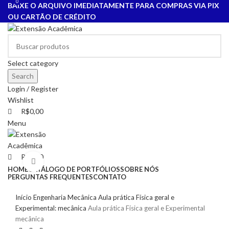
0
0
BAIXE O ARQUIVO IMEDIATAMENTE PARA COMPRAS VIA PIX
OU CARTÃO DE CRÉDITO
Select category
Search
Login / Register
Wishlist
R$
0,00
Menu
R$
0,00
Click to enlarge
HOME
CATÁLOGO DE PORTFÓLIOS
SOBRE NÓS
PERGUNTAS FREQUENTES
CONTATO
Início
Engenharia Mecânica
Aula prática Física geral e
Experimental: mecânica
Aula prática Física geral e Experimental
mecânica