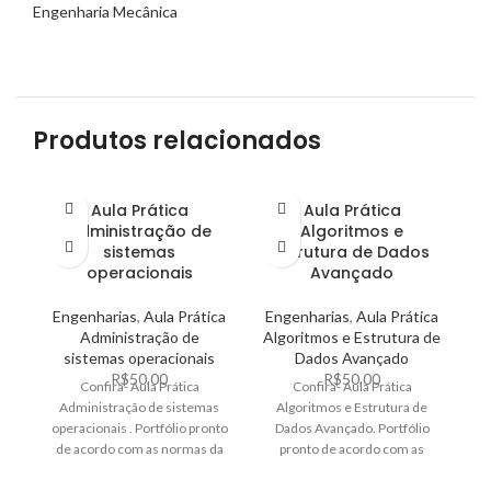
Engenharia Mecânica
Produtos relacionados
Aula Prática
Aula Prática
A
Administração de
Algoritmos e
E
sistemas
Estrutura de Dados
operacionais
Avançado
E
Pr
Engenharias
,
Aula Prática
Engenharias
,
Aula Prática
Administração de
Algoritmos e Estrutura de
Co
sistemas operacionais
Dados Avançado
El
R$
50,00
R$
50,00
Confira- Aula Prática
Confira- Aula Prática
Administração de sistemas
Algoritmos e Estrutura de
n
operacionais . Portfólio pronto
Dados Avançado. Portfólio
de acordo com as normas da
pronto de acordo com as
ABNT. Venha ter seu conceito
normas da ABNT. Venha ter
excelente
seu conceito excelente