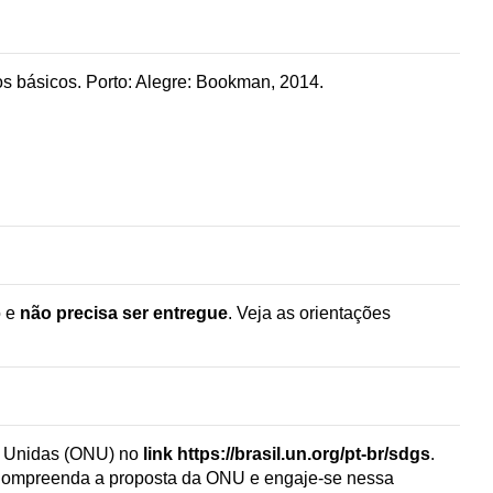
 básicos. Porto: Alegre: Bookman, 2014.
o e
não precisa ser entregue
. Veja as orientações
es Unidas (ONU) no
link
https://brasil.un.org/pt-br/sdgs
.
Compreenda a proposta da ONU e engaje-se nessa