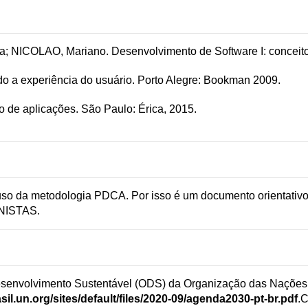
NICOLAO, Mariano. Desenvolvimento de Software I: conceitos
a experiência do usuário. Porto Alegre: Bookman 2009.
de aplicações. São Paulo: Érica, 2015.
 uso da metodologia PDCA. Por isso é um documento orientativ
NISTAS.
e Desenvolvimento Sustentável (ODS) da Organização das Naçõ
rasil.un.org/sites/default/files/2020-09/agenda2030-pt-br.pdf
.