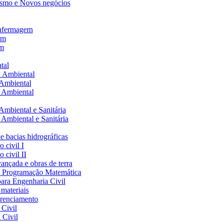
ismo e Novos negócios
 Enfermagem
em
em
tal
a Ambiental
 Ambiental
a Ambiental
Ambiental e Sanitária
 Ambiental e Sanitária
e bacias hidrográficas
 civil I
 civil II
ançada e obras de terra
l: Programação Matemática
para Engenharia Civil
 materiais
erenciamento
 Civil
 Civil