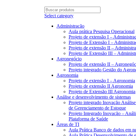
BAIXE O ARQUIVO IMEDIATAMENTE PARA COMPRAS VIA PIX OU CARTÃO
Select category
Administração
Aula prática Pesquisa Operacional
Projeto de extensão I – Administra
Projeto de Extensão I – Administr
Projeto de extensão II – Administr
Projeto de Extensão III – Administ
Agronegócio
Projeto de extensão II – Agronegóc
Projeto integrado Gestão do Agron
Agronomia
Projeto de extensão I – Agronomia
Projeto de extensão II Agronomia
Projeto de Extensão III Agronomia
Análise e desenvolvimento de sistemas
Projeto integrado Inovação Análi
de Gerenciamento de Estoque
Projeto Integrado Inovação – Aná
Plataforma de Saúde
Áreas de TI
Aula Prática Banco de dados em 
Aula Prática Desenvolvimento d