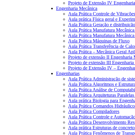
Projeto de Extensão IV Engenharia
Engenharia Mecânica
Aula Prática Controle de Vibraçõe
Aula prática Física geral e Experi
Aula Prática Geração e distribuiçã
Aula Prática Manufatura Mecânic
Aula Prática Manufatura Mecânic
Aula Prática Máquinas de Fluxo
Aula Prática Transferência de Calo
Aula Prática – Mecânica Geral Apl
Projeto de extensão II Engenharia
Projeto de extensão III Engenhari
Projeto de Extensão IV – Engenha
Engenharias
Aula Prática Administração de sist
Aula Prática Algoritmos e Estrutu
Aula Prática Análise de Computab
Aula Prática Arquiteturas Paralelas
Aula prática Biologia para Engenh
Aula Prática Comandos Hidráulico
Aula Prática Compiladores
Aula Prática Controle e Automação 
Aula Prática Desenvolvimento Re
Aula prática Estruturas de concret
Aula Prática Fenômenos de Transp