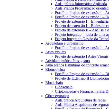
Aula prática Informática Aplicada
Aula Prática Programação orientada
Portfólio Projeto de extensão I – 
Portfólio Projeto de extensão I –
Projeto de extensão I – Engenharia
Projeto de extensão I – Redes de 
Projeto de extensão II – Análise e
Projeto Integrado – Ideia de uma a
Projeto Integrado Gestão da Tecno
Arquitetura e Urbanismo
Portfólio Projeto de extensão I – 
Artes Visuais
Projeto de extensão I Artes Visuais 
Atividade prática Paisagismo
Aula prática Estruturas de concreto armad
Biomedicina
Portfólio Projeto de extensão I – 
Projeto de Extensão II Biomedicin
Blockchain
Blockchain
Criptomoedas e Finanças na Era Di
Cibersegurança
Aula prática Arquitetura de redes
Aula Prática Arquitetura de segura
Portfólio Projeto de Extensão I – 