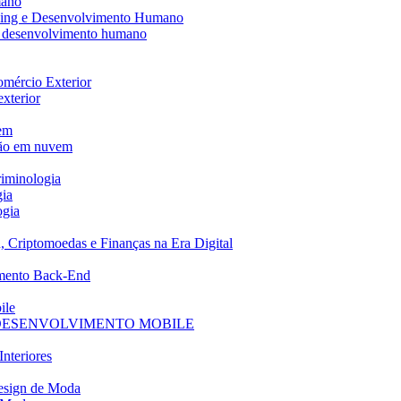
mano
ching e Desenvolvimento Humano
 e desenvolvimento humano
Comércio Exterior
exterior
em
ção em nuvem
riminologia
gia
ogia
, Criptomoedas e Finanças na Era Digital
imento Back-End
ile
 DESENVOLVIMENTO MOBILE
Interiores
Design de Moda