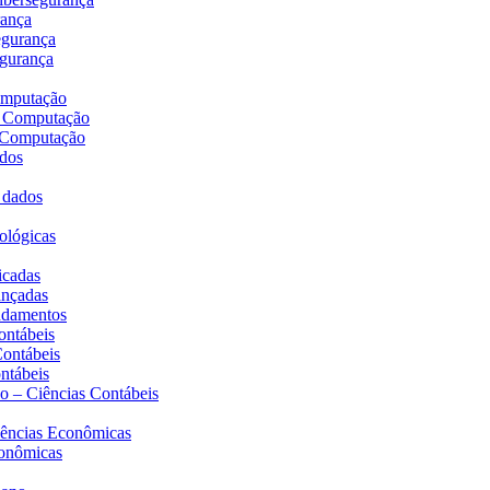
rança
egurança
egurança
computação
da Computação
a Computação
ados
e dados
iológicas
icadas
ançadas
undamentos
ontábeis
Contábeis
ontábeis
do – Ciências Contábeis
Ciências Econômicas
conômicas