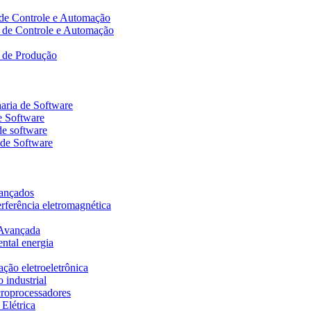
 de Controle e Automação
a de Controle e Automação
a de Produção
aria de Software
e Software
de software
 de Software
vançados
erferência eletromagnética
 Avançada
ental energia
ação eletroeletrônica
 industrial
icroprocessadores
 Elétrica