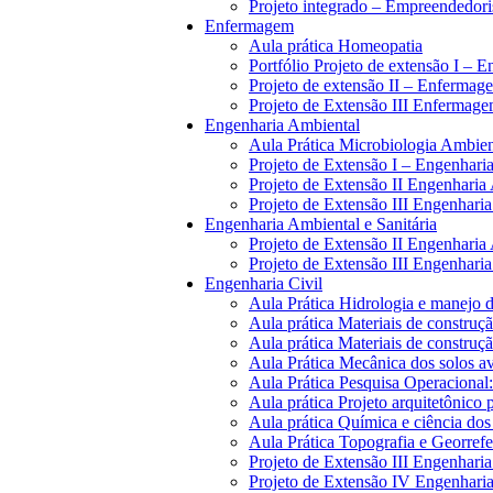
Projeto integrado – Empreendedor
Enfermagem
Aula prática Homeopatia
Portfólio Projeto de extensão I –
Projeto de extensão II – Enfermag
Projeto de Extensão III Enfermag
Engenharia Ambiental
Aula Prática Microbiologia Ambien
Projeto de Extensão I – Engenhari
Projeto de Extensão II Engenharia
Projeto de Extensão III Engenhari
Engenharia Ambiental e Sanitária
Projeto de Extensão II Engenharia 
Projeto de Extensão III Engenharia
Engenharia Civil
Aula Prática Hidrologia e manejo d
Aula prática Materiais de construção
Aula prática Materiais de construção
Aula Prática Mecânica dos solos av
Aula Prática Pesquisa Operaciona
Aula prática Projeto arquitetônico 
Aula prática Química e ciência dos
Aula Prática Topografia e Georref
Projeto de Extensão III Engenharia
Projeto de Extensão IV Engenharia