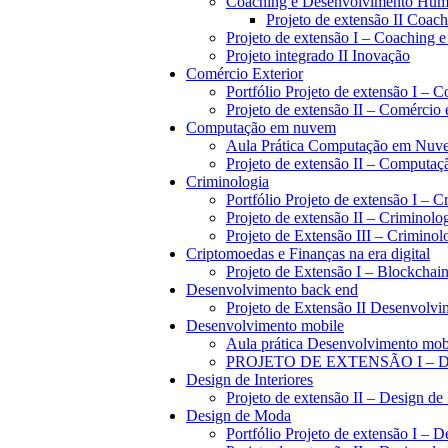
Coaching e Desenvolvimento Hu
Projeto de extensão II Coa
Projeto de extensão I – Coaching
Projeto integrado II Inovação
Comércio Exterior
Portfólio Projeto de extensão I – 
Projeto de extensão II – Comércio 
Computação em nuvem
Aula Prática Computação em Nuv
Projeto de extensão II – Computa
Criminologia
Portfólio Projeto de extensão I – C
Projeto de extensão II – Criminolo
Projeto de Extensão III – Criminol
Criptomoedas e Finanças na era digital
Projeto de Extensão I – Blockchain
Desenvolvimento back end
Projeto de Extensão II Desenvolv
Desenvolvimento mobile
Aula prática Desenvolvimento mob
PROJETO DE EXTENSÃO I –
Design de Interiores
Projeto de extensão II – Design de 
Design de Moda
Portfólio Projeto de extensão I – 