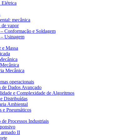
 Elétrica
s
mental: mecânica
o de vapor
a – Conformação e Soldagem
a – Usinagem
r e Massa
icada
 Mecânica
a Mecânica
ria Mecânica
emas operacionais
ra de Dados Avançado
ilidade e Complexidade de Algoritmos
 e Distribuídas
aria Ambiental
s e Pneumáticos
de Processos Industriais
sponsivo
o armado II
orte