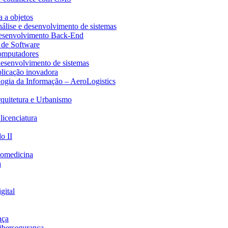
 a objetos
Análise e desenvolvimento de sistemas
 Desenvolvimento Back-End
 de Software
computadores
 desenvolvimento de sistemas
plicação inovadora
logia da Informação – AeroLogistics
Arquitetura e Urbanismo
licenciatura
o II
Biomedicina
a
gital
nça
Cibersegurança