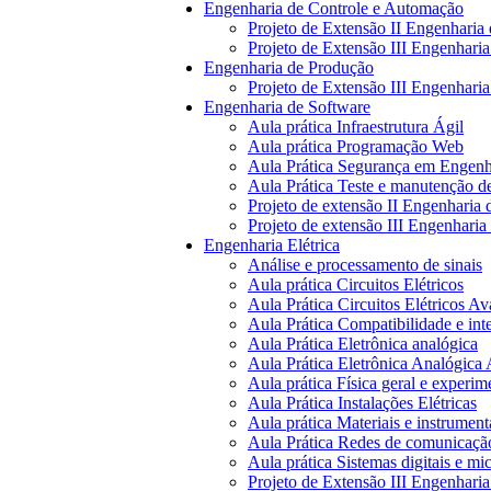
Engenharia de Controle e Automação
Projeto de Extensão II Engenharia
Projeto de Extensão III Engenhari
Engenharia de Produção
Projeto de Extensão III Engenhari
Engenharia de Software
Aula prática Infraestrutura Ágil
Aula prática Programação Web
Aula Prática Segurança em Engenh
Aula Prática Teste e manutenção d
Projeto de extensão II Engenharia 
Projeto de extensão III Engenharia
Engenharia Elétrica
Análise e processamento de sinais
Aula prática Circuitos Elétricos
Aula Prática Circuitos Elétricos A
Aula Prática Compatibilidade e int
Aula Prática Eletrônica analógica
Aula Prática Eletrônica Analógica
Aula prática Física geral e experim
Aula Prática Instalações Elétricas
Aula prática Materiais e instrument
Aula Prática Redes de comunicação
Aula prática Sistemas digitais e m
Projeto de Extensão III Engenharia