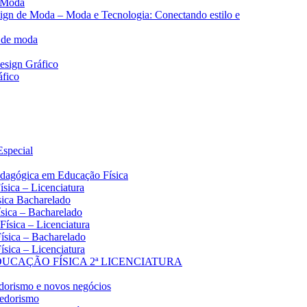
e Moda
sign de Moda – Moda e Tecnologia: Conectando estilo e
n de moda
Design Gráfico
áfico
Especial
edagógica em Educação Física
ísica – Licenciatura
sica Bacharelado
ísica – Bacharelado
Física – Licenciatura
Física – Bacharelado
ísica – Licenciatura
UCAÇÃO FÍSICA 2ª LICENCIATURA
edorismo e novos negócios
dedorismo