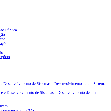
 DE CRÉDITO
ção Pública
ação
ação
ração
io
egócio
se e Desenvolvimento de Sistemas – Desenvolvimento de um Sistema
lise e Desenvolvimento de Sistemas – Desenvolvimento de uma
nuvem
e e-commerce com CMS