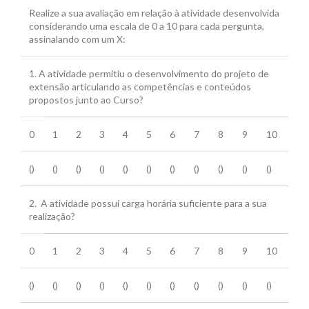
Realize a sua avaliação em relação à atividade desenvolvida
considerando uma escala de 0 a 10 para cada pergunta,
assinalando com um X:
1. A atividade permitiu o desenvolvimento do projeto de
extensão articulando as competências e conteúdos
propostos junto ao Curso?
0
1
2
3
4
5
6
7
8
9
10
()
()
()
()
()
()
()
()
()
()
()
2. A atividade possui carga horária suficiente para a sua
realização?
0
1
2
3
4
5
6
7
8
9
10
()
()
()
()
()
()
()
()
()
()
()