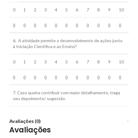
0
1
2
3
4
5
6
7
8
9
10
()
()
()
()
()
()
()
()
()
()
()
6. A atividade permite o desenvolvimento de ações junto
à Iniciação Científica e ao Ensino?
0
1
2
3
4
5
6
7
8
9
10
()
()
()
()
()
()
()
()
()
()
()
7. Caso queira contribuir com maior detalhamento, traga
seu depoimento/ sugestão.
Avaliações (0)
Avaliações