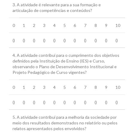
3. A atividade é relevante para a sua formação e
articulação de competências e conteúdos?
0
1
2
3
4
5
6
7
8
9
10
()
()
()
()
()
()
()
()
()
()
()
4. A atividade contribui para o cumprimento dos objetivos
definidos pela Instituição de Ensino (IES) e Curso,
observando o Plano de Desenvolvimento Institucional e
Projeto Pedagógico de Curso vigentes?
0
1
2
3
4
5
6
7
8
9
10
()
()
()
()
()
()
()
()
()
()
()
5. A atividade contribui para a melhoria da sociedade por
meio dos resultados demonstrados no relatório ou pelos
relatos apresentados pelos envolvidos?