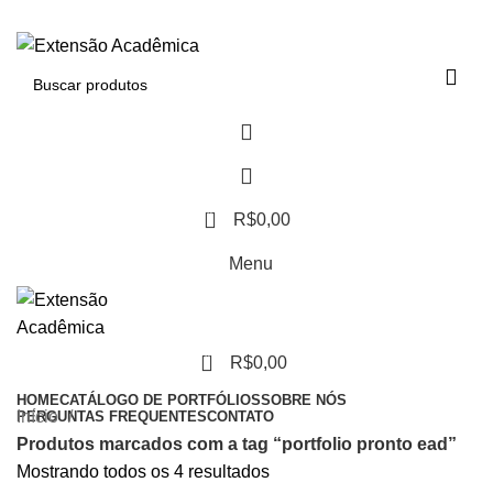
BAIXE O ARQUIVO IMEDIATAMENTE PARA COMPRAS VIA PIX OU
CARTÃO DE CRÉDITO
0
R$
0,00
Menu
0
R$
0,00
HOME
CATÁLOGO DE PORTFÓLIOS
SOBRE NÓS
Início
PERGUNTAS FREQUENTES
CONTATO
Produtos marcados com a tag “portfolio pronto ead”
Mostrando todos os 4 resultados