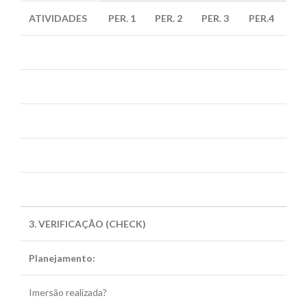
ATIVIDADES
PER. 1
PER. 2
PER. 3
PER.4
3. VERIFICAÇÃO (CHECK)
Planejamento:
Imersão realizada?