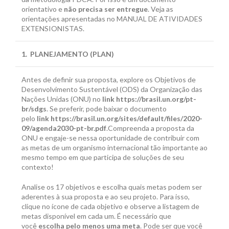
orientativo e
não precisa ser entregue
. Veja as
orientações apresentadas no MANUAL DE ATIVIDADES
EXTENSIONISTAS.
1. PLANEJAMENTO (PLAN)
Antes de definir sua proposta, explore os Objetivos de
Desenvolvimento Sustentável (ODS) da Organização das
Nações Unidas (ONU) no
link
https://brasil.un.org/pt-
br/sdgs
. Se preferir, pode baixar o documento
pelo
link https://brasil.un.org/sites/default/files/2020-
09/agenda2030-pt-br.pdf
.Compreenda a proposta da
ONU e engaje-se nessa oportunidade de contribuir com
as metas de um organismo internacional tão importante ao
mesmo tempo em que participa de soluções de seu
contexto!
Analise os 17 objetivos e escolha quais metas podem ser
aderentes à sua proposta e ao seu projeto. Para isso,
clique no ícone de cada objetivo e observe a listagem de
metas disponível em cada um. É necessário que
você
escolha pelo menos uma meta
. Pode ser que você