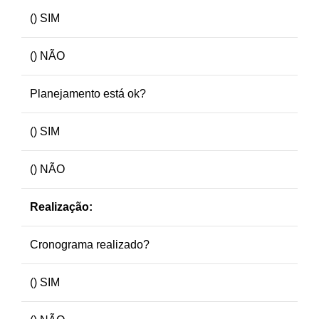
() SIM
() NÃO
Planejamento está ok?
() SIM
() NÃO
Realização:
Cronograma realizado?
() SIM