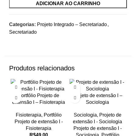
ADICIONAR AO CARRINHO
Categorias:
Projeto Integrado – Secretariado
,
Secretariado
Produtos relacionados
Portfólio Projeto de
Projeto de extensão I –
extensão I – Fisioterapia
Sociologia
Pr
Fisioterapia
,
Portfólio
Sociologia
,
Projeto de
Projeto de extensão I -
extensão I - Sociologia
Fisioterapia
Projeto de extensão I -
R$
49,00
Sociologia. Portfólio