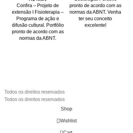
Confira – Projeto de
pronto de acordo com as
ex
extensão I Fisioterapia –
normas da ABNT. Venha
Programa de ação e
ter seu conceito
difusão cultural. Portfólio
excelente!
Pr
pronto de acordo com as
normas da ABNT.
pr
no
Todos os direitos reservados
Todos os direitos reservados
Shop
Wishlist
0
Cart