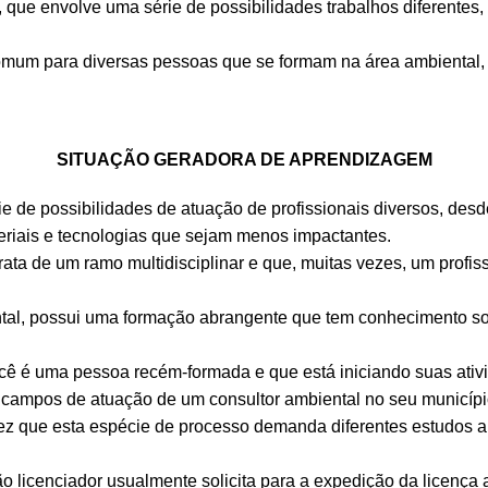
 que envolve uma série de possibilidades trabalhos diferentes,
comum para diversas pessoas que se formam na área ambiental, q
SITUAÇÃO GERADORA DE APRENDIZAGEM
e de possibilidades de atuação de profissionais diversos, desd
eriais e tecnologias que sejam menos impactantes.
trata de um ramo multidisciplinar e que, muitas vezes, um prof
ntal, possui uma formação abrangente que tem conhecimento so
você é uma pessoa recém-formada e que está iniciando suas ativ
s campos de atuação de um consultor ambiental no seu municípi
ez que esta espécie de processo demanda diferentes estudos a
gão licenciador usualmente solicita para a expedição da licen