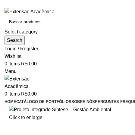
BAIXE O ARQUIVO IMEDIATAMENTE PARA COMPRAS VI
Select category
Search
Login / Register
Wishlist
0
items
R$
0,00
Menu
0
items
R$
0,00
HOME
CATÁLOGO DE PORTFÓLIOS
SOBRE NÓS
PERGUNTAS FREQU
Click to enlarge