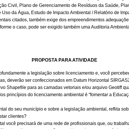
ção Civil, Plano de Gerenciamento de Resíduos da Saúde, Pla
 Uso da Água, Estudo de Impacto Ambiental / Relatório de Imp
ientais citados, também exige dos empreendimentos adequações 
nforme o caso, pode ser exigido também uma Auditoria Ambienta
PROPOSTA PARA ATIVIDADE
rofundamente a legislação sobre licenciamento e, você percebe
u mapas, deverão ser confeccionados em Datum Horizontal SIRGA
vo Shapefile para as camadas vetoriais e/ou arquivo Geotiff qu
m dos princípios do licenciamento ambiental é “fomentar a Edu
al do seu município e sobre a legislação ambiental, reflita sob
tar clientes?
al você precisará de uma rede de profissionais que, ou trabalh