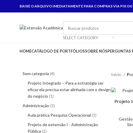
BAIXE O ARQUIVO IMEDIATAMENTE PARA COMPRAS VIA PIX OU
SELECT CATEGORY
HOME
CATÁLOGO DE PORTFÓLIOS
SOBRE NÓS
PERGUNTAS 
Sem categoria
4
Início
Pr
Projeto Integrado – Para a estratégia ser
eficaz ela precisa estar alinhada com o design
do negócio
1
Projeto 
Administração
5
Aula prática Pesquisa Operacional
1
Gestão
Projeto de extensão I - Administração
Sí
Pública
1