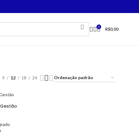
0
R$
0,00
9
12
18
24
– Gestão
grado
a