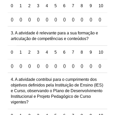
0
1
2
3
4
5
6
7
8
9
10
()
()
()
()
()
()
()
()
()
()
()
3. A atividade é relevante para a sua formação e
articulação de competências e conteúdos?
0
1
2
3
4
5
6
7
8
9
10
()
()
()
()
()
()
()
()
()
()
()
4. A atividade contribui para o cumprimento dos
objetivos definidos pela Instituição de Ensino (IES)
e Curso, observando o Plano de Desenvolvimento
Institucional e Projeto Pedagógico de Curso
vigentes?