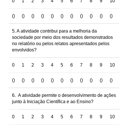
0
1
2
3
4
5
6
7
8
9
10
()
()
()
()
()
()
()
()
()
()
()
5. A atividade contribui para a melhoria da
sociedade por meio dos resultados demonstrados
no relatório ou pelos relatos apresentados pelos
envolvidos?
0
1
2
3
4
5
6
7
8
9
10
()
()
()
()
()
()
()
()
()
()
()
6. A atividade permite o desenvolvimento de ações
junto à Iniciação Científica e ao Ensino?
0
1
2
3
4
5
6
7
8
9
10