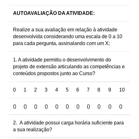
AUTOAVALIAÇÃO DA ATIVIDADE
:
Realize a sua avaliação em relação à atividade
desenvolvida considerando uma escala de 0 a 10
para cada pergunta, assinalando com um X:
1. A atividade permitiu o desenvolvimento do
projeto de extensão articulando as competências e
conteúdos propostos junto ao Curso?
0
1
2
3
4
5
6
7
8
9
10
()
()
()
()
()
()
()
()
()
()
()
2. A atividade possui carga horária suficiente para
a sua realização?