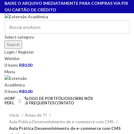
BAIXE O ARQUIVO IMEDIATAMENTE PARA COMPRAS VIA PIX
OU CARTÃO DE CRÉDITO
Select category
Search
Login / Register
Wishlist
0
items
R$
0,00
Menu
0
items
R$
0,00
HOME
CATÁLOGO DE PORTFÓLIOS
SOBRE NÓS
Click to enlarge
PERGUNTAS FREQUENTES
CONTATO
Início
Áreas de TI
Aula Prática Desenvolvimento de e-commerce com CMS
Aula Prática Desenvolvimento de e-commerce com CMS