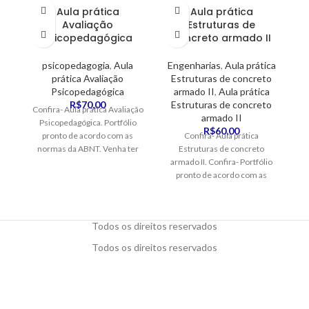
Aula prática
Aula prática
Avaliação
Estruturas de
Psicopedagógica
concreto armado II
psicopedagogia
,
Aula
Engenharias
,
Aula prática
prática Avaliação
Estruturas de concreto
Psicopedagógica
armado II
,
Aula prática
R$
70,00
Estruturas de concreto
Confira- Aula prática Avaliação
Fa
armado II
Psicopedagógica. Portfólio
d
R$
60,00
pronto de acordo com as
Confira- Aula prática
AB
normas da ABNT. Venha ter
Estruturas de concreto
seu conceito excelente
armado II. Confira- Portfólio
pronto de acordo com as
normas da ABNT. Venha ter
seu conceito excelente.
Todos os direitos reservados
Todos os direitos reservados