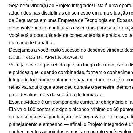
Seja bem-vindo(a) ao Projeto Integrado! Esta é uma oport
adquiridos nas disciplinas do semestre em uma situação re
de Segurança em uma Empresa de Tecnologia em Expansã
desenvolvendo competências essenciais para sua formação
Você terá a oportunidade de conectar teoria e prática, volt
mercado de trabalho.
Desejamos a você muito sucesso no desenvolvimento dess
OBJETIVOS DE APRENDIZAGEM
Você já deve ter percebido que, ao longo do curso, cada di
e práticas que, quando combinadas, formam o conhecimento 
Integrado foi criado exatamente para unir tudo isso: é o m
reflexiva, aquilo que aprendeu durante o semestre, demon
para desafios reais da sua área de formação.
Essa atividade é um componente curricular obrigatório e f
Ela vale 100 pontos e exige o alcance mínimo de 60 ponto
ou não atinja essa pontuação, será reprovado. Por isso, é
planejamento e empenho — afinal, o Projeto Integrado é u
conhecimentos adquiridos e mostrar o quanto você evolui