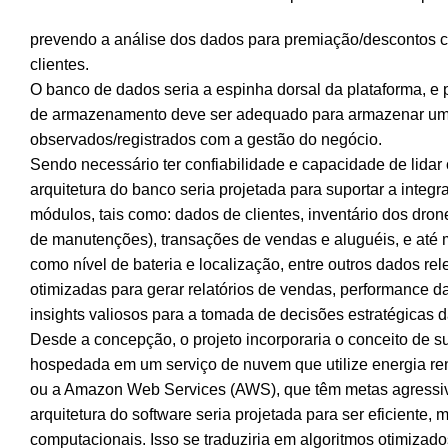
prevendo a análise dos dados para premiação/descontos c
clientes.
O banco de dados seria a espinha dorsal da plataforma, e 
de armazenamento deve ser adequado para armazenar um
observados/registrados com a gestão do negócio.
Sendo necessário ter confiabilidade e capacidade de lida
arquitetura do banco seria projetada para suportar a integ
módulos, tais como: dados de clientes, inventário dos drone
de manutenções), transações de vendas e aluguéis, e até
como nível de bateria e localização, entre outros dados re
otimizadas para gerar relatórios de vendas, performance da
insights valiosos para a tomada de decisões estratégicas d
Desde a concepção, o projeto incorporaria o conceito de su
hospedada em um serviço de nuvem que utilize energia re
ou a Amazon Web Services (AWS), que têm metas agressiv
arquitetura do software seria projetada para ser eficiente
computacionais. Isso se traduziria em algoritmos otimiza