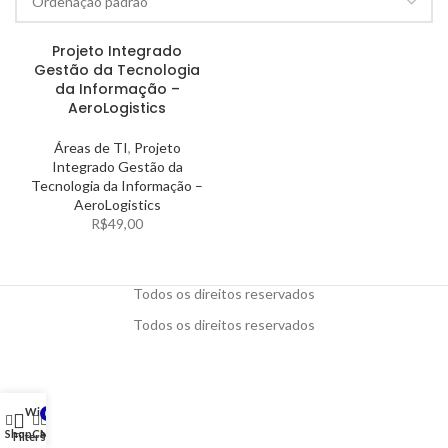
Projeto Integrado
Gestão da Tecnologia
da Informação –
AeroLogistics
Áreas de TI
,
Projeto
Integrado Gestão da
Tecnologia da Informação –
AeroLogistics
R$
49,00
Todos os direitos reservados
Todos os direitos reservados
Wishlist
0
Shop
Cart
My account
Filters