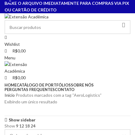
0
0
BAIXE O ARQUIVO IMEDIATAMENTE PARA COMPRAS VIA PIX
OU CARTÃO DE CRÉDITO
Wishlist
R$
0,00
Menu
R$
0,00
HOME
CATÁLOGO DE PORTFÓLIOS
SOBRE NÓS
PERGUNTAS FREQUENTES
CONTATO
Início
Produtos marcados com a tag “AeroLogistics”
Exibindo um único resultado
Show sidebar
Show
9
12
18
24