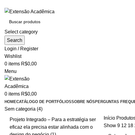
BAIXE O ARQUIVO IMEDIATAMENTE PARA COMPRAS VI
Select category
Search
Login / Register
Wishlist
0
items
R$
0,00
Menu
0
items
R$
0,00
HOME
CATÁLOGO DE PORTFÓLIOS
SOBRE NÓS
PERGUNTAS FREQU
Sem categoria
4
Início
Produtos
Projeto Integrado – Para a estratégia ser
Show
9
12
18
eficaz ela precisa estar alinhada com o
design do negócio
1