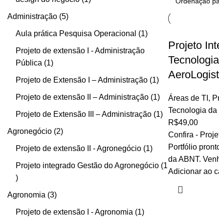
Administração
5
Aula prática Pesquisa Operacional
1
Projeto In
Projeto de extensão I - Administração
Tecnologia
Pública
1
AeroLogist
Projeto de Extensão I – Administração
1
Projeto de extensão II – Administração
1
Áreas de TI
,
P
Tecnologia da 
Projeto de Extensão III – Administração
1
R$
49,00
Agronegócio
2
Confira - Proje
Portfólio pron
Projeto de extensão II - Agronegócio
1
da ABNT. Venha
Projeto integrado Gestão do Agronegócio
1
Adicionar ao c
Agronomia
3
Projeto de extensão I - Agronomia
1