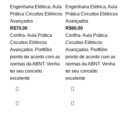
me
Engenharia Elétrica
,
Aula
Engenharia Elétrica
,
Aula
Prática Circuitos Elétricos
Prática Circuitos Elétricos
Eng
Avançados
Avançados
Aul
R$
70,00
R$
60,00
e E
Confira- Aula Prática
Confira- Aula Prática
R$
Circuitos Elétricos
Circuitos Elétricos
Con
Avançados. Portfólio
Avançados. Portfólio
Fís
pronto de acordo com as
pronto de acordo com as
Exp
normas da ABNT. Venha
normas da ABNT. Venha
Por
ter seu conceito
ter seu conceito
com
excelente
excelente
Ven
exc