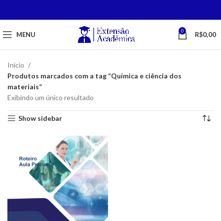
0
MENU
R$
0,00
Início
Produtos marcados com a tag “Química e ciência dos
materiais”
Exibindo um único resultado
Show sidebar