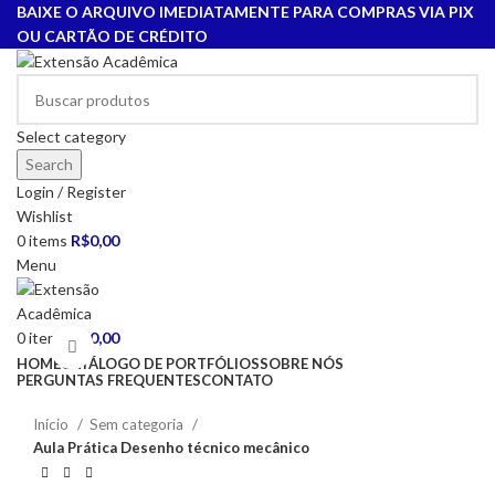
BAIXE O ARQUIVO IMEDIATAMENTE PARA COMPRAS VIA PIX
OU CARTÃO DE CRÉDITO
Select category
Search
Login / Register
Wishlist
0
items
R$
0,00
Menu
0
items
R$
0,00
Click to enlarge
HOME
CATÁLOGO DE PORTFÓLIOS
SOBRE NÓS
PERGUNTAS FREQUENTES
CONTATO
Início
Sem categoria
Aula Prática Desenho técnico mecânico