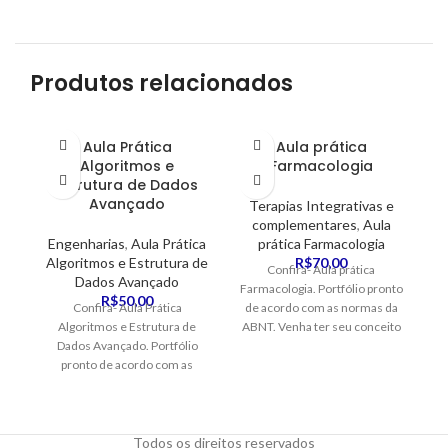
Produtos relacionados
Aula Prática
Aula prática
Algoritmos e
Farmacologia
g
Estrutura de Dados
Avançado
Terapias Integrativas e
complementares
,
Aula
Engenharias
,
Aula Prática
prática Farmacologia
A
Algoritmos e Estrutura de
R$
70,00
Confira- Aula prática
Dados Avançado
Farmacologia. Portfólio pronto
R$
50,00
Confira- Aula Prática
de acordo com as normas da
Algoritmos e Estrutura de
ABNT. Venha ter seu conceito
me
Dados Avançado. Portfólio
excelente
pronto de acordo com as
AB
normas da ABNT. Venha ter
seu conceito excelente
Todos os direitos reservados