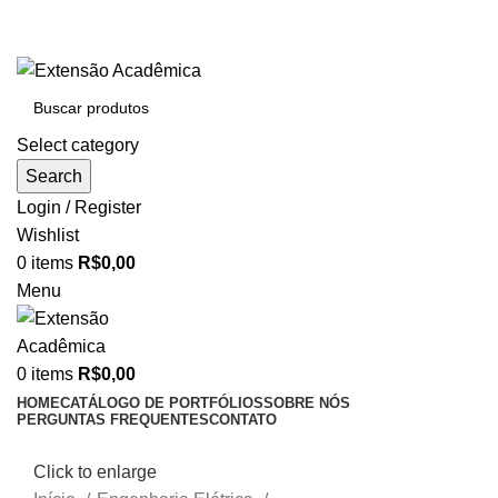
BAIXE O ARQUIVO IMEDIATAMENTE PARA COMPRAS
VIA PIX OU CARTÃO DE CRÉDITO
Select category
Search
Login / Register
Wishlist
0
items
R$
0,00
Menu
0
items
R$
0,00
HOME
CATÁLOGO DE PORTFÓLIOS
SOBRE NÓS
PERGUNTAS FREQUENTES
CONTATO
Click to enlarge