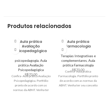
Produtos relacionados
Aula prática
Aula prática
Avaliação
Farmacologia
g
Psicopedagógica
Terapias Integrativas e
psicopedagogia
,
Aula
complementares
,
Aula
prática Avaliação
prática Farmacologia
A
Psicopedagógica
R$
70,00
Confira- Aula prática
R$
70,00
Confira- Aula prática Avaliação
Farmacologia. Portfólio pronto
Psicopedagógica. Portfólio
de acordo com as normas da
pronto de acordo com as
ABNT. Venha ter seu conceito
me
normas da ABNT. Venha ter
excelente
seu conceito excelente
AB