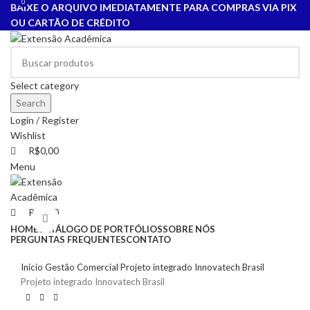
0
0
BAIXE O ARQUIVO IMEDIATAMENTE PARA COMPRAS VIA PIX
OU CARTÃO DE CRÉDITO
Select category
Search
Login / Register
Wishlist
R$
0,00
Menu
R$
0,00
Click to enlarge
HOME
CATÁLOGO DE PORTFÓLIOS
SOBRE NÓS
PERGUNTAS FREQUENTES
CONTATO
Início
Gestão Comercial
Projeto integrado Innovatech Brasil
Projeto integrado Innovatech Brasil