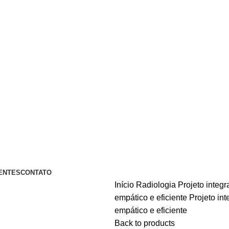
A PIX OU CARTÃO DE CRÉDITO
ENTES
CONTATO
Início
Radiologia
Projeto integ
empático e eficiente
Projeto in
empático e eficiente
Back to products