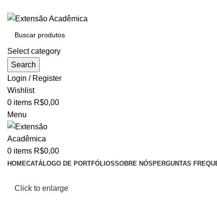
BAIXE O ARQUIVO IMEDIATAMENTE PARA COMPRAS VI
Select category
Search
Login / Register
Wishlist
0
items
R$
0,00
Menu
0
items
R$
0,00
HOME
CATÁLOGO DE PORTFÓLIOS
SOBRE NÓS
PERGUNTAS FREQU
Click to enlarge