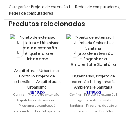
Categorias:
Projeto de extensão II - Redes de computadores
,
Redes de computadores
Produtos relacionados
Projeto de extensão I
– Arquitetura e
Projeto de extensão I
P
Urbanismo
– Engenharia
Ambiental e Sanitária
Arquitetura e Urbanismo
,
Portfólio Projeto de
Engenharias
,
Projeto de
extensão I - Arquitetura e
extensão I - Engenharia
Urbanismo
Ambiental e Sanitária
ex
R$
49,00
R$
49,00
p
Confira – Projeto de extensão I
Confira – Projeto de extensão I
Arquitetura e Urbanismo –
Engenharia Ambiental e
Programa de contexto á
Sanitária – Programa de ação e
comunidade. Portfólio pronto
difusão cultural. Portfólio
Ma
de acordo com as normas da
pronto de acordo com as
ABNT.
normas da ABNT.
AB