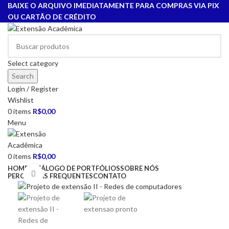
BAIXE O ARQUIVO IMEDIATAMENTE PARA COMPRAS VIA PIX
OU CARTÃO DE CRÉDITO
Select category
Search
Login / Register
Wishlist
0
items
R$
0,00
Menu
0
items
R$
0,00
HOME
CATÁLOGO DE PORTFÓLIOS
SOBRE NÓS
Click to enlarge
PERGUNTAS FREQUENTES
CONTATO